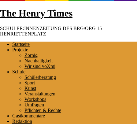
Skip
The Henry Times
to
content
SCHÜLER:INNENZEITUNG DES BRG/ORG 15
HENRIETTENPLATZ
Startseite
Projekte
Zornig
Nachhaltigkeit
Wir sind voXmi
Schule
Schülerberatung
Sport
Kunst
Veranstaltungen
Workshops
Umfragen
Pflichten & Rechte
Gastkommentare
Redaktion