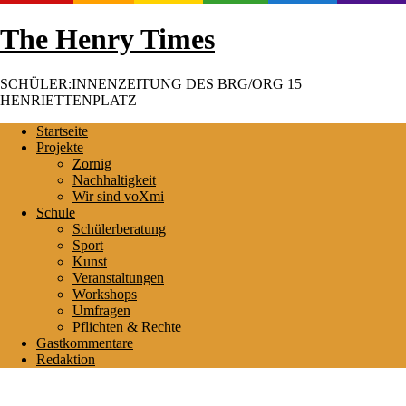
Skip
The Henry Times
to
content
SCHÜLER:INNENZEITUNG DES BRG/ORG 15
HENRIETTENPLATZ
Startseite
Projekte
Zornig
Nachhaltigkeit
Wir sind voXmi
Schule
Schülerberatung
Sport
Kunst
Veranstaltungen
Workshops
Umfragen
Pflichten & Rechte
Gastkommentare
Redaktion