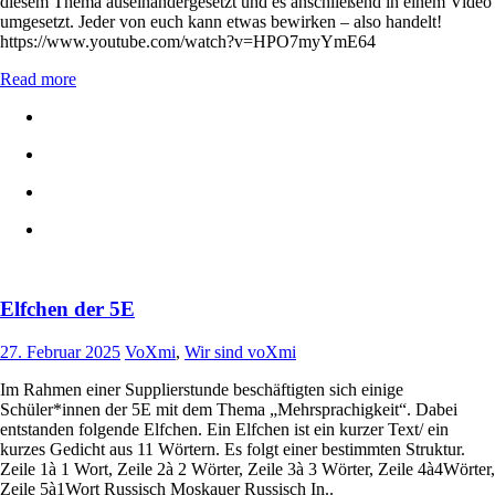
diesem Thema auseinandergesetzt und es anschließend in einem Video
umgesetzt. Jeder von euch kann etwas bewirken – also handelt!
https://www.youtube.com/watch?v=HPO7myYmE64
Read more
Elfchen der 5E
27. Februar 2025
VoXmi
,
Wir sind voXmi
Im Rahmen einer Supplierstunde beschäftigten sich einige
Schüler*innen der 5E mit dem Thema „Mehrsprachigkeit“. Dabei
entstanden folgende Elfchen. Ein Elfchen ist ein kurzer Text/ ein
kurzes Gedicht aus 11 Wörtern. Es folgt einer bestimmten Struktur.
Zeile 1à 1 Wort, Zeile 2à 2 Wörter, Zeile 3à 3 Wörter, Zeile 4à4Wörter,
Zeile 5à1Wort Russisch Moskauer Russisch In..