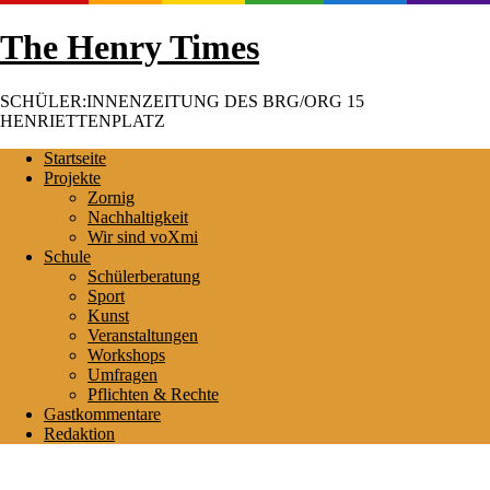
Skip
The Henry Times
to
content
SCHÜLER:INNENZEITUNG DES BRG/ORG 15
HENRIETTENPLATZ
Startseite
Projekte
Zornig
Nachhaltigkeit
Wir sind voXmi
Schule
Schülerberatung
Sport
Kunst
Veranstaltungen
Workshops
Umfragen
Pflichten & Rechte
Gastkommentare
Redaktion