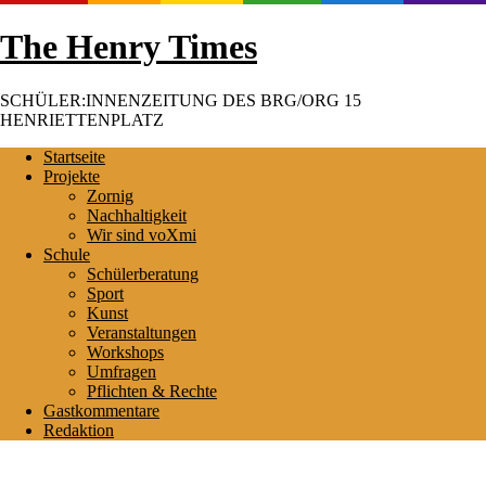
Skip
The Henry Times
to
content
SCHÜLER:INNENZEITUNG DES BRG/ORG 15
HENRIETTENPLATZ
Startseite
Projekte
Zornig
Nachhaltigkeit
Wir sind voXmi
Schule
Schülerberatung
Sport
Kunst
Veranstaltungen
Workshops
Umfragen
Pflichten & Rechte
Gastkommentare
Redaktion