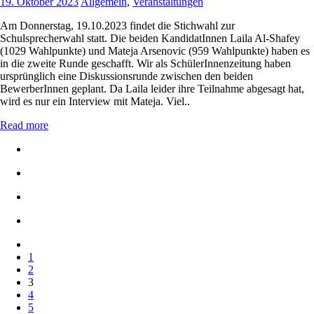
19. Oktober 2023
Allgemein
,
Veranstaltungen
Am Donnerstag, 19.10.2023 findet die Stichwahl zur
Schulsprecherwahl statt. Die beiden KandidatInnen Laila Al-Shafey
(1029 Wahlpunkte) und Mateja Arsenovic (959 Wahlpunkte) haben es
in die zweite Runde geschafft. Wir als SchülerInnenzeitung haben
ursprünglich eine Diskussionsrunde zwischen den beiden
BewerberInnen geplant. Da Laila leider ihre Teilnahme abgesagt hat,
wird es nur ein Interview mit Mateja. Viel..
Read more
Seitennummerierung
1
der
2
Beiträge
3
4
5