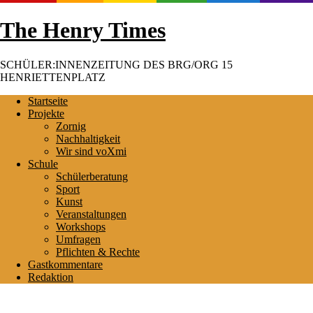
Skip
The Henry Times
to
content
SCHÜLER:INNENZEITUNG DES BRG/ORG 15
HENRIETTENPLATZ
Startseite
Projekte
Zornig
Nachhaltigkeit
Wir sind voXmi
Schule
Schülerberatung
Sport
Kunst
Veranstaltungen
Workshops
Umfragen
Pflichten & Rechte
Gastkommentare
Redaktion