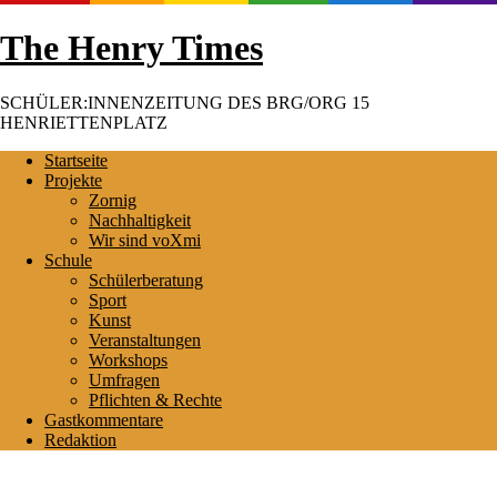
Skip
The Henry Times
to
content
SCHÜLER:INNENZEITUNG DES BRG/ORG 15
HENRIETTENPLATZ
Startseite
Projekte
Zornig
Nachhaltigkeit
Wir sind voXmi
Schule
Schülerberatung
Sport
Kunst
Veranstaltungen
Workshops
Umfragen
Pflichten & Rechte
Gastkommentare
Redaktion