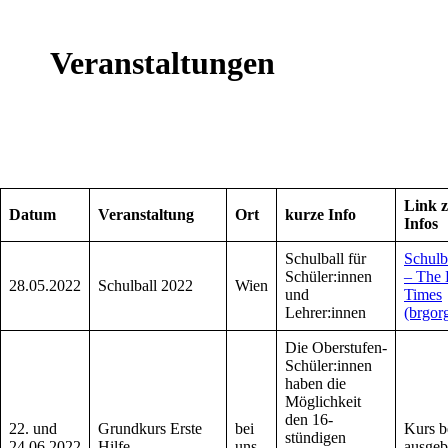
Veranstaltungen
Link 
Datum
Veranstaltung
Ort
kurze Info
Infos
Schulball für
Schulb
Schüler:innen
– The
28.05.2022
Schulball 2022
Wien
und
Times
Lehrer:innen
(brgor
Die Oberstufen-
Schüler:innen
haben die
Möglichkeit
den 16-
22. und
Grundkurs Erste
bei
Kurs b
stündigen
24.06.2022
Hilfe
uns
ausgeb