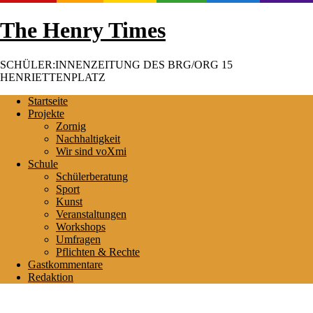
Skip
The Henry Times
to
content
SCHÜLER:INNENZEITUNG DES BRG/ORG 15
HENRIETTENPLATZ
Startseite
Projekte
Zornig
Nachhaltigkeit
Wir sind voXmi
Schule
Schülerberatung
Sport
Kunst
Veranstaltungen
Workshops
Umfragen
Pflichten & Rechte
Gastkommentare
Redaktion