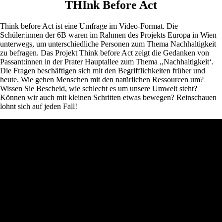
THInk Before Act
Think before Act ist eine Umfrage im Video-Format. Die
Schüler:innen der 6B waren im Rahmen des Projekts Europa in Wien
unterwegs, um unterschiedliche Personen zum Thema Nachhaltigkeit
zu befragen. Das Projekt Think before Act zeigt die Gedanken von
Passant:innen in der Prater Hauptallee zum Thema ,,Nachhaltigkeit‘.
Die Fragen beschäftigen sich mit den Begrifflichkeiten früher und
heute. Wie gehen Menschen mit den natürlichen Ressourcen um?
Wissen Sie Bescheid, wie schlecht es um unsere Umwelt steht?
Können wir auch mit kleinen Schritten etwas bewegen? Reinschauen
lohnt sich auf jeden Fall!