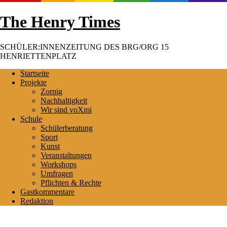
Skip
The Henry Times
to
content
SCHÜLER:INNENZEITUNG DES BRG/ORG 15
HENRIETTENPLATZ
Startseite
Projekte
Zornig
Nachhaltigkeit
Wir sind voXmi
Schule
Schülerberatung
Sport
Kunst
Veranstaltungen
Workshops
Umfragen
Pflichten & Rechte
Gastkommentare
Redaktion